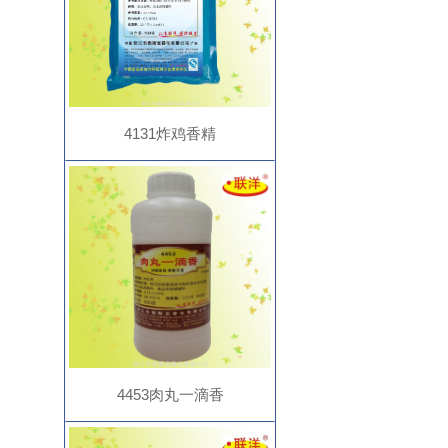
4131炸鸡香精
4453肉丸一滴香